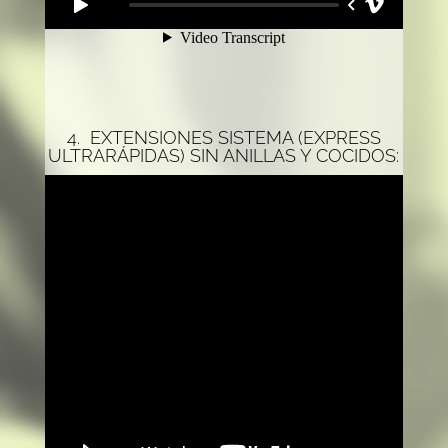
4. EXTENSIONES SISTEMA (EXPRESS
ULTRARÁPIDAS) SIN ANILLAS Y COCIDOS: