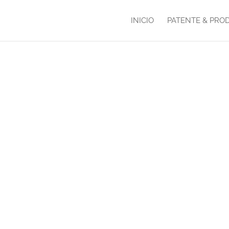
INICIO
PATENTE & PRO