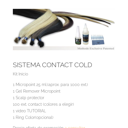
SISTEMA CONTACT COLD
Kit Inicio
1 Micropoint 25 ml.(aprox. para 1000 ext.)
1 Gel Remover Micropoint
1 Scalp protector
100 ext. contact (colores a elegir)
1 video TUTORIAL
1 Ring Color(opcional)
Precio oferta de promoción
a consultar.