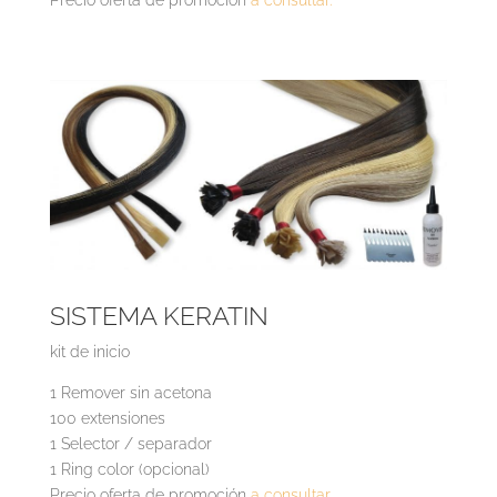
SISTEMA KERATIN
kit de inicio
1 Remover sin acetona
100 extensiones
1 Selector / separador
1 Ring color (opcional)
Precio oferta de promoción
a consultar.