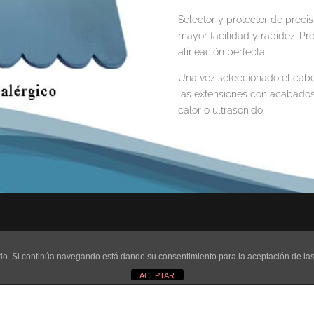
Selector y protector de preci
mayor facilidad y rapidez. Pre
alineación perfecta.
Una vez seleccionado el cabel
las extensiones con acabados
calor o ultrasonido.
uario. Si continúa navegando está dando su consentimiento para la aceptación de l
ACEPTAR