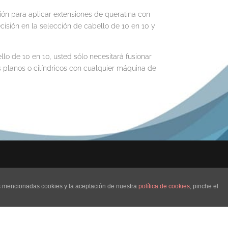
sión para aplicar extensiones de queratina con
cisión en la selección de cabello de 10 en 10 y
lo de 10 en 10, usted sólo necesitará fusionar
 planos o cilíndricos con cualquier máquina de
as mencionadas cookies y la aceptación de nuestra
política de cookies
, pinche el